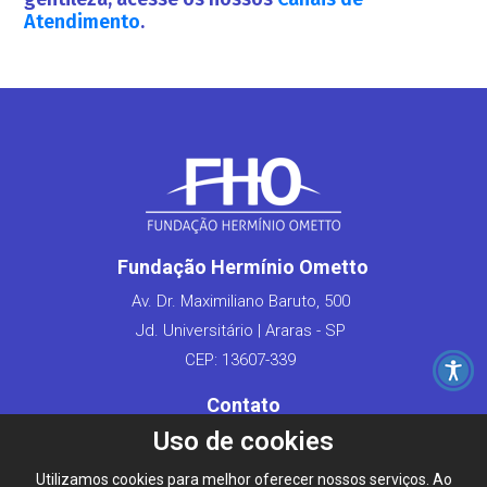
Atendimento
.
Fundação Hermínio Ometto
Av. Dr. Maximiliano Baruto, 500
Jd. Universitário | Araras - SP
CEP: 13607-339
Contato
Uso de cookies
Fale Conosco
Converse pelo WhatsApp
Utilizamos cookies para melhor oferecer nossos serviços. Ao