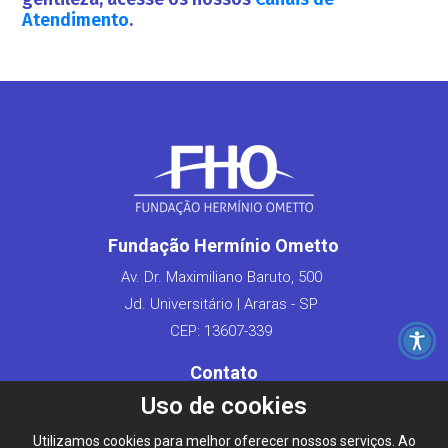
Atendimento
.
Fundação Hermínio Ometto
Av. Dr. Maximiliano Baruto, 500
Jd. Universitário | Araras - SP
CEP: 13607-339
Contato
Uso de cookies
Fale Conosco
Converse pelo WhatsApp
Utilizamos cookies para melhor oferecer nossos serviços. Ao